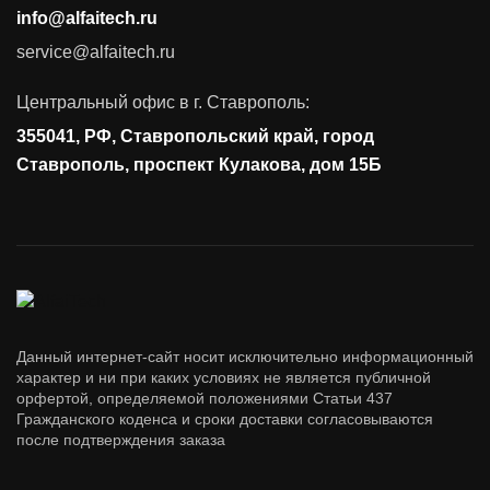
info@alfaitech.ru
Соответствие требованиям и стандартам
service@alfaitech.ru
Антивирусная защита
Контроль действий пользователей
Центральный офис в г. Ставрополь:
Управление доступом
355041, РФ, Ставропольский край, город
Сетевая безопасность
Ставрополь, проспект Кулакова, дом 15Б
Данный интернет-сайт носит исключительно информационный
характер и ни при каких условиях не является публичной
орфертой, определяемой положениями Статьи 437
Гражданского коденса и сроки доставки согласовываются
после подтверждения заказа