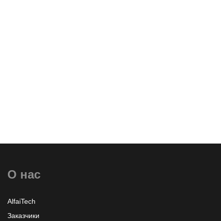
и Аутсорсинг
Оставить заявку
О нас
Узнать больше или заказать
AlfaiTech
Заказчики