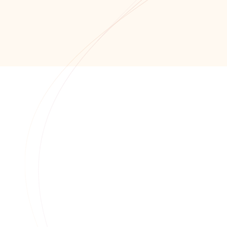
+7 (8652) 678-871
+7 (8652) 678-872
info@alfaitech.ru
355041, РФ, Ставропольский край, город
Ставрополь, проспект Кулакова, дом 15Б