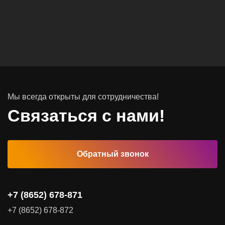
Вычислительные массивы
Инфраструктурное ПО
Системы хранения данных
Инфраструктура серверных помещений
Мы всегда открыты для сотрудничества!
Программное обеспечение
Связаться с нами!
Автоматизированные рабочие места
Обратный звонок
Комплексные услуги
Видеоконференцсвязь
+7 (8652) 678-871
Поставка продуктов для резервного копирования данных
+7 (8652) 678-872
Аудит и консалтинг