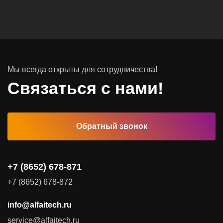
Вычислительные массивы
Инфраструктурное ПО
Системы хранения данных
Инфраструктура серверных помещений
Мы всегда открыты для сотрудничества!
Программное обеспечение
Связаться с нами!
Автоматизированные рабочие места
Обратный звонок
Комплексные услуги
Видеоконференцсвязь
+7 (8652) 678-871
Поставка продуктов для резервного копирования данных
+7 (8652) 678-872
Аудит и консалтинг
info@alfaitech.ru
Соответствие требованиям и стандартам
service@alfaitech.ru
Антивирусная защита