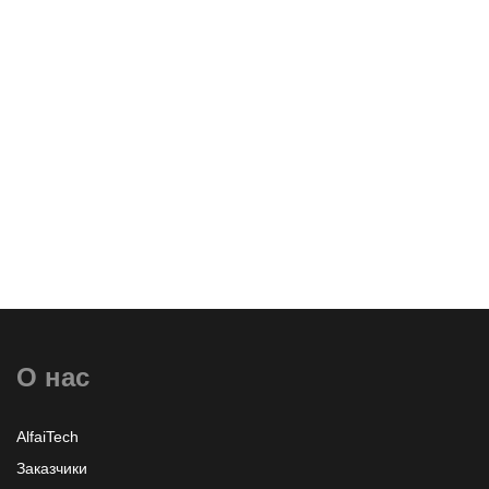
Оставить заявку
О нас
Узнать больше или заказать
AlfaiTech
Заказчики