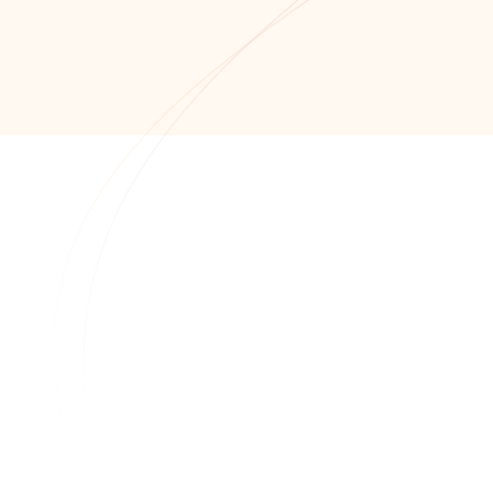
+7 (8652) 678-871
+7 (8652) 678-872
info@alfaitech.ru
355041, РФ, Ставропольский край, город
Ставрополь, проспект Кулакова, дом 15Б