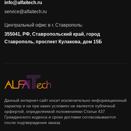
info@alfaitech.ru
Соответствие требованиям и стандартам
service@alfaitech.ru
Антивирусная защита
Контроль действий пользователей
Центральный офис в г. Ставрополь:
Управление доступом
355041, РФ, Ставропольский край, город
Сетевая безопасность
Ставрополь, проспект Кулакова, дом 15Б
Данный интернет-сайт носит исключительно информационный
характер и ни при каких условиях не является публичной
орфертой, определяемой положениями Статьи 437
Гражданского коденса и сроки доставки согласовываются
после подтверждения заказа