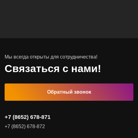
Вычислительные массивы
Инфраструктурное ПО
Системы хранения данных
Инфраструктура серверных помещений
Мы всегда открыты для сотрудничества!
Программное обеспечение
Связаться с нами!
Автоматизированные рабочие места
Обратный звонок
Комплексные услуги
Видеоконференцсвязь
+7 (8652) 678-871
Поставка продуктов для резервного копирования данных
+7 (8652) 678-872
Аудит и консалтинг