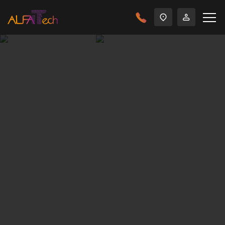
Главная
Решения
Сети и телекоммуникации
В структуре любого предприятия где возникает
проблема общения между удаленными филиалами
рано или поздно встает вопрос коммуникации
сотрудников.