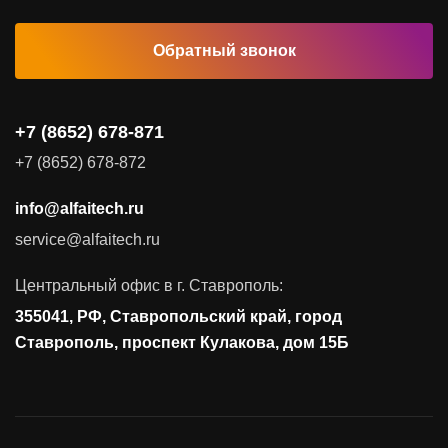
Обратный звонок
Комплексные услуги
Видеоконференцсвязь
+7 (8652) 678-871
Поставка продуктов для резервного копирования данных
+7 (8652) 678-872
Аудит и консалтинг
info@alfaitech.ru
Соответствие требованиям и стандартам
service@alfaitech.ru
Антивирусная защита
Контроль действий пользователей
Центральный офис в г. Ставрополь:
Управление доступом
355041, РФ, Ставропольский край, город
Сетевая безопасность
Ставрополь, проспект Кулакова, дом 15Б