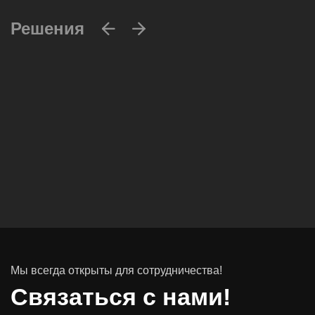
Решения
Вычислительные массивы
Инфраструктурное ПО
Системы хранения данных
Инфраструктура серверных помещений
Мы всегда открыты для сотрудничества!
Программное обеспечение
Связаться с нами!
Автоматизированные рабочие места