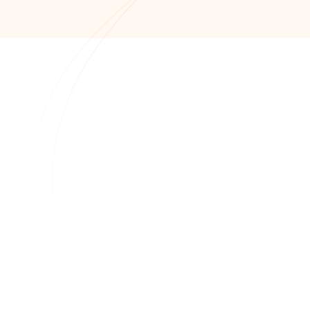
+7 (8652) 678-872
info@alfaitech.ru
355041, РФ, Ставропольский край, город
Ставрополь, проспект Кулакова, дом 15Б
Миграция ИТ инфраструктуры и