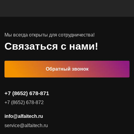
Инфраструктурное ПО
Системы хранения данных
Инфраструктура серверных помещений
Мы всегда открыты для сотрудничества!
Программное обеспечение
Связаться с нами!
Автоматизированные рабочие места
Обратный звонок
Комплексные услуги
Видеоконференцсвязь
+7 (8652) 678-871
Поставка продуктов для резервного копирования данных
+7 (8652) 678-872
Аудит и консалтинг
info@alfaitech.ru
Соответствие требованиям и стандартам
service@alfaitech.ru
Антивирусная защита