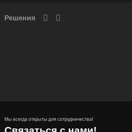
Решения
Вычислительные массивы
Инфраструктурное ПО
Системы хранения данных
Инфраструктура серверных помещений
Мы всегда открыты для сотрудничества!
Программное обеспечение
Связаться с нами!