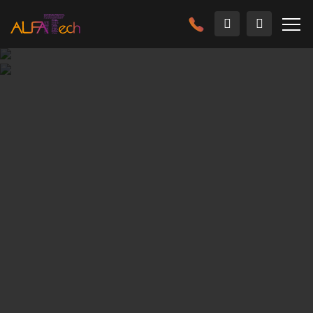
Главная
Решения
Информационная безопасность
Система видеонаблюдения – одна из основных и
наиболее эффективных видов обеспечения
безопасности объекта, обеспечивающих непрерывный
визуальный контроль над выбранной областью с целью