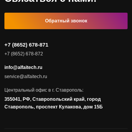
Автоматизированные рабочие места
Обратный звонок
Комплексные услуги
Видеоконференцсвязь
+7 (8652) 678-871
Поставка продуктов для резервного копирования данных
+7 (8652) 678-872
Аудит и консалтинг
info@alfaitech.ru
Соответствие требованиям и стандартам
service@alfaitech.ru
Антивирусная защита
Контроль действий пользователей
Центральный офис в г. Ставрополь:
Управление доступом
355041, РФ, Ставропольский край, город
Сетевая безопасность
Ставрополь, проспект Кулакова, дом 15Б