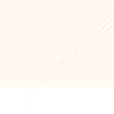
Мы всегда открыты для сотрудничества!
Связаться с нами!
Обратный звонок
+7 (8652) 678-871
+7 (8652) 678-872
info@alfaitech.ru
355041, РФ, Ставропольский край, город
Ставрополь, проспект Кулакова, дом 15Б