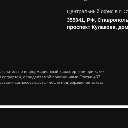
Аудит и консалтинг
Соответствие требованиям и стандартам
Центральный офис в г. С
Антивирусная защита
355041, РФ, Ставрополь
Контроль действий пользователей
проспект Кулакова, до
Управление доступом
Сетевая безопасность
ключительно информационный характер и ни при каких
ой орфертой, определяемой положениями Статьи 437
доставки согласовываются после подтверждения заказа