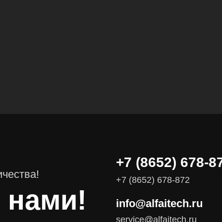
Вычислительные массивы
Инфраструктурное ПО
Системы хранения данных
Инфраструктура серверных помещений
Программное обеспечение
Автоматизированные рабочие места
+7 (8652) 678-8
Комплексные услуги
ичества!
Видеоконференцсвязь
+7 (8652) 678-872
 нами!
info@alfaitech.ru
Поставка продуктов для резервного копирования данных
service@alfaitech.ru