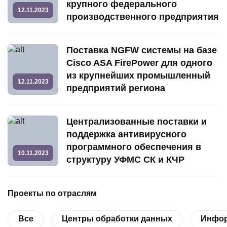
крупного федерального
12.11.2023
производственного предприятия
Поставка NGFW системы на базе
Cisco ASA FirePower для одного
из крупнейших промышленный
12.11.2023
предприятий региона
Централизованные поставки и
поддержка антивирусного
программного обеспечения в
10.11.2023
структуру УФМС СК и КЧР
Проекты по отраслям
Все
Центры обработки данных
Инфор