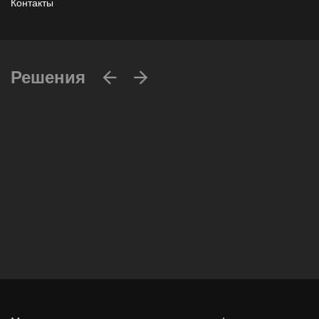
Контакты
Решения
Вычислительные массивы
Инфраструктурное ПО
Системы хранения данных
Инфраструктура серверных помещений