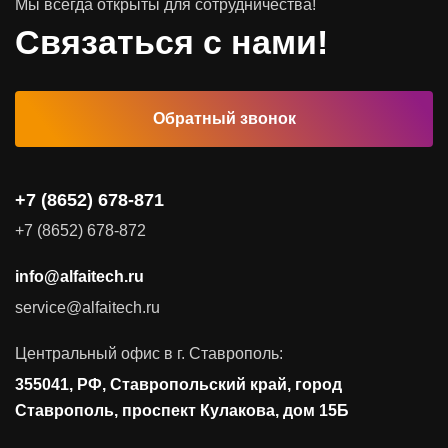
Мы всегда открыты для сотрудничества!
Программное обеспечение
Связаться с нами!
Автоматизированные рабочие места
Обратный звонок
Комплексные услуги
Видеоконференцсвязь
+7 (8652) 678-871
Поставка продуктов для резервного копирования данных
+7 (8652) 678-872
Аудит и консалтинг
info@alfaitech.ru
Соответствие требованиям и стандартам
service@alfaitech.ru
Антивирусная защита
Контроль действий пользователей
Центральный офис в г. Ставрополь:
Управление доступом
355041, РФ, Ставропольский край, город
Сетевая безопасность
Ставрополь, проспект Кулакова, дом 15Б